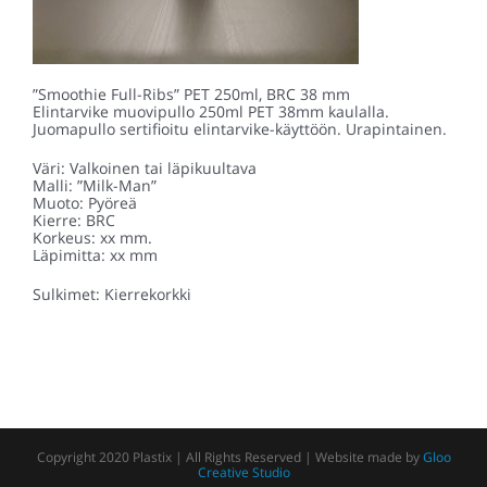
”Smoothie Full-Ribs” PET 250ml, BRC 38 mm
Elintarvike muovipullo 250ml PET 38mm kaulalla.
Juomapullo sertifioitu elintarvike-käyttöön. Urapintainen.
Väri: Valkoinen tai läpikuultava
Malli: ”Milk-Man”
Muoto: Pyöreä
Kierre: BRC
Korkeus: xx mm.
Läpimitta: xx mm
Sulkimet: Kierrekorkki
Copyright 2020 Plastix | All Rights Reserved | Website made by
Gloo
Creative Studio